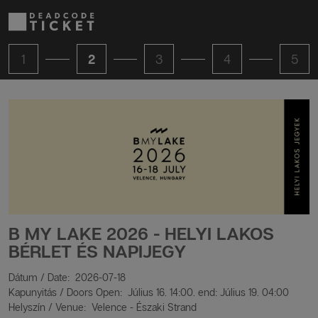
1
2
3
4
5
B MY LAKE 2026 - HELYI LAKOS
BÉRLET ÉS NAPIJEGY
Dátum / Date: 2026-07-18
Kapunyitás / Doors Open: Július 16. 14:00. end: Július 19. 04:00
Helyszín / Venue: Velence - Északi Strand