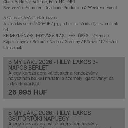
Cím / Address: Velence, Fő u. 144, 2481
Szervező / Promoter: Deadcode Production & Weekend Event
Az árak az ÁFA-t tartalmazzák.
A vásárlás során 1500HUF / jegy adminisztrációs díjat számítunk
fel.
KEDVEZMÉNYES JEGYVÁSÁRLÁSI LEHETŐSÉG - Velence /
Kápolnásnyék / Sukoró / Nadap / Gárdony / Pákozd / Pázmánd
lakosainak
B MY LAKE 2026 - HELYI LAKOS 3-
NAPOS BÉRLET
A jegy karszalagra váltásakor a rendezvény
helyszínén be kell mutatni a személyi igazolványt és
a lakcímkártyát.
26 995 HUF
B MY LAKE 2026 - HELYI LAKOS
CSÜTÖRTÖKI NAPIJEGY
A jegy karszalagra váltásakor a rendezvény