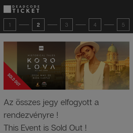
1
2
3
4
5
Az összes jegy elfogyott a
rendezvényre !
This Event is Sold Out !